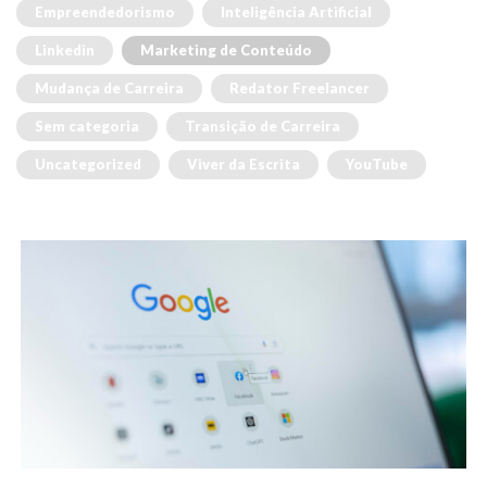
Empreendedorismo
Inteligência Artificial
Linkedin
Marketing de Conteúdo
Mudança de Carreira
Redator Freelancer
Sem categoria
Transição de Carreira
Uncategorized
Viver da Escrita
YouTube