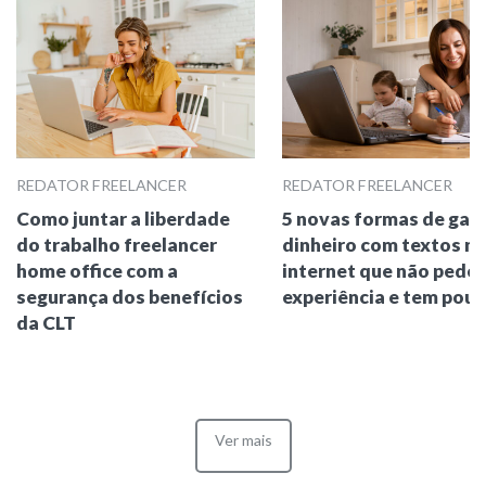
REDATOR FREELANCER
REDATOR FREELANCER
Como juntar a liberdade
5 novas formas de gan
do trabalho freelancer
dinheiro com textos na
home office com a
internet que não pede
segurança dos benefícios
experiência e tem pou
da CLT
Ver mais